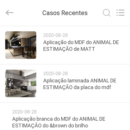
-
2026
Shanghai
Casos Recentes
Setting
Decorating
material
Co,.Ltd.
All
CASA
Rights
2020-08-28
Reserved.
Aplicação do MDF do ANIMAL DE
PRODUTOS
ESTIMAÇÃO de MATT
SOBRE
2020-08-28
NÓS
Aplicação laminada ANIMAL DE
ESTIMAÇÃO da placa do mdf
EXCURSÃO
DA
2020-08-28
FÁBRICA
Aplicação branca do MDF do ANIMAL DE
ESTIMAÇÃO do &brown do brilho