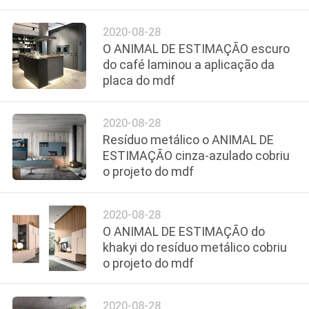
CONTACTE-
NOS
2020-08-28
O ANIMAL DE ESTIMAÇÃO escuro
do café laminou a aplicação da
NOTÍCIA
placa do mdf
ESTOJOS
2020-08-28
Resíduo metálico o ANIMAL DE
ESTIMAÇÃO cinza-azulado cobriu
PEÇA
o projeto do mdf
UMAS
CITAÇÕES
2020-08-28
O ANIMAL DE ESTIMAÇÃO do
khakyi do resíduo metálico cobriu
MAPA
o projeto do mdf
DO
SITE
2020-08-28