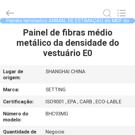
-
2026
Shanghai
Setting
Decorating
Painéis laminados ANIMAL DE ESTIMAÇÃO do MDF do
material
resíduo metálico
Co,.Ltd.
All
CASA
Painel de fibras médio
Rights
Reserved.
metálico da densidade do
PRODUTOS
vestuário E0
SOBRE
Lugar de
SHANGHAI CHINA
origem:
NÓS
Marca:
SETTING
EXCURSÃO
Certificação:
ISO9001 , EPA , CARB , ECO-LABLE
DA
Número do
BHC93MG
FÁBRICA
modelo:
Quantidade de
Negocie