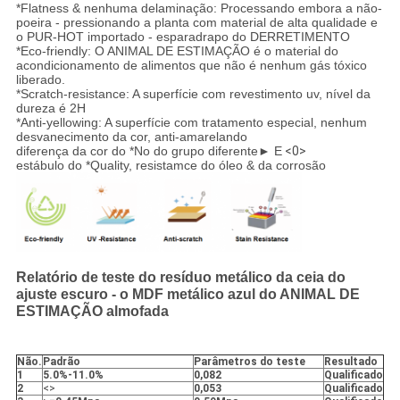
*Flatness & nenhuma delaminação: Processando embora a não-
poeira - pressionando a planta com material de alta qualidade e
o PUR-HOT importado - esparadrapo do DERRETIMENTO
*Eco-friendly: O ANIMAL DE ESTIMAÇÃO é o material do
acondicionamento de alimentos que não é nenhum gás tóxico
liberado.
*Scratch-resistance: A superfície com revestimento uv, nível da
dureza é 2H
*Anti-yellowing: A superfície com tratamento especial, nenhum
desvanecimento da cor, anti-amarelando
diferença da cor do *No do grupo diferente► E
<0>
estábulo do *Quality, resistamce do óleo & da corrosão
Relatório de teste do resíduo metálico da ceia do
ajuste escuro - o MDF metálico azul do ANIMAL DE
ESTIMAÇÃO almofada
Não.
Padrão
Parâmetros do teste
Resultado
1
5.0%-11.0%
0,082
Qualificado
2
<>
0,053
Qualificado