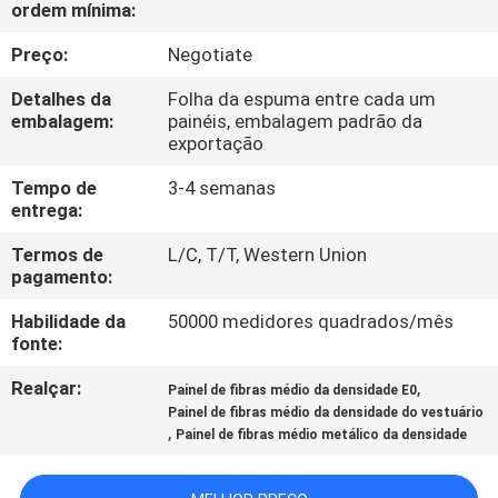
ordem mínima:
CONTACTE-
NOS
Preço:
Negotiate
Detalhes da
Folha da espuma entre cada um
NOTÍCIA
embalagem:
painéis, embalagem padrão da
exportação
Tempo de
3-4 semanas
ESTOJOS
entrega:
Termos de
L/C, T/T, Western Union
PEÇA
pagamento:
UMAS
Habilidade da
50000 medidores quadrados/mês
CITAÇÕES
fonte:
Realçar:
,
Painel de fibras médio da densidade E0
MAPA
Painel de fibras médio da densidade do vestuário
,
Painel de fibras médio metálico da densidade
DO
SITE