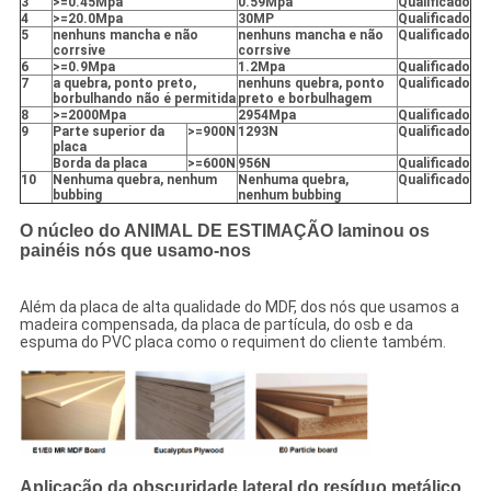
3
>=0.45Mpa
0.59Mpa
Qualificado
4
>=20.0Mpa
30MP
Qualificado
5
nenhuns mancha e não
nenhuns mancha e não
Qualificado
corrsive
corrsive
6
>=0.9Mpa
1.2Mpa
Qualificado
7
a quebra, ponto preto,
nenhuns quebra, ponto
Qualificado
borbulhando não é permitida
preto e borbulhagem
8
>=2000Mpa
2954Mpa
Qualificado
9
Parte superior da
>=900N
1293N
Qualificado
placa
Borda da placa
>=600N
956N
Qualificado
10
Nenhuma quebra, nenhum
Nenhuma quebra,
Qualificado
bubbing
nenhum bubbing
O núcleo do ANIMAL DE ESTIMAÇÃO laminou os
painéis nós que usamo-nos
Além da placa de alta qualidade do MDF, dos nós que usamos a
madeira compensada, da placa de partícula, do osb e da
espuma do PVC placa como o requiment do cliente também.
Aplicação da obscuridade lateral do resíduo metálico