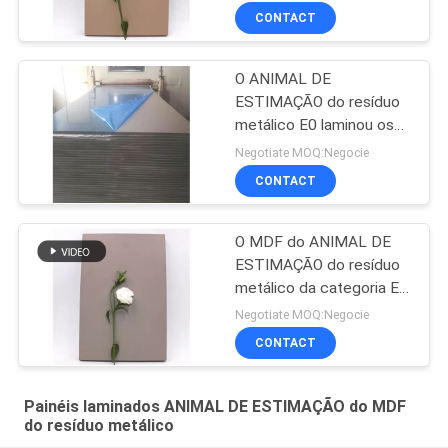
MDF
CONTACT
O ANIMAL DE
ESTIMAÇÃO do resíduo
metálico E0 laminou os
painéis do MDF
Negotiate MOQ:Negocie
CONTACT
O MDF do ANIMAL DE
ESTIMAÇÃO do resíduo
metálico da categoria E0
almofada para o armário,
Negotiate MOQ:Negocie
exposição, porta
CONTACT
Painéis laminados ANIMAL DE ESTIMAÇÃO do MDF
do resíduo metálico