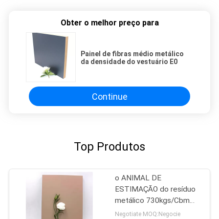
Obter o melhor preço para
Painel de fibras médio metálico
da densidade do vestuário E0
Continue
Top Produtos
o ANIMAL DE
ESTIMAÇÃO do resíduo
metálico 730kgs/Cbm
laminou os painéis do
Negotiate MOQ:Negocie