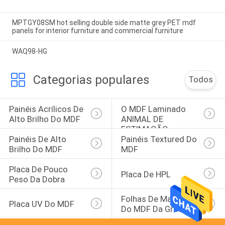
MPTGY08SM hot selling double side matte grey PET mdf
panels for interior furniture and commercial furniture
WAQ98-HG
Categorias populares
Todos
Painéis Acrílicos De 
O MDF Laminado 
Alto Brilho Do MDF
ANIMAL DE 
ESTIMAÇÃO 
Painéis De Alto 
Painéis Textured Do 
Almofada
Brilho Do MDF
MDF
Placa De Pouco 
Placa De HPL
Peso Da Dobra
Folhas De Madeira 
Placa UV Do MDF
Do MDF Da Grão