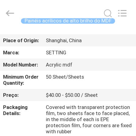
-
2026
Shanghai
Setting
Decorating
Painéis acrílicos de alto brilho do MDF
material
Co,.Ltd.
All
CASA
Rights
Reserved.
Place of Origin:
Shanghai, China
PRODUTOS
Marca:
SETTING
Model Number:
Acrylic mdf
SOBRE
Minimum Order
50 Sheet/Sheets
NÓS
Quantity:
Preço:
$40.00 - $50.00 / Sheet
EXCURSÃO
Packaging
Covered with transparent protection
DA
Details:
film, two sheets face to face placed,
FÁBRICA
in the middle of each is EPE
protection film, four corners are fixed
with rubber