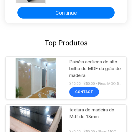
Continue
Top Produtos
Painéis acrílicos de alto
brilho do MDF da grão de
madeira
$10.00 - $50.00 / Piece MOQ:50 partes/partes
CONTACT
textura de madeira do
Mdf de 18mm
$40.00 - $50.00 / Sheet MOQ:50 folhas/folhas