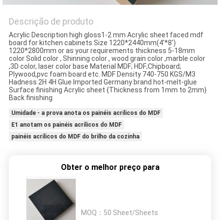
Descrição de produto
PRIVACY
Acrylic Description high gloss1-2 mm Acrylic sheet faced mdf
POLICY
board for kitchen cabinets Size 1220*2440mm(4'*8')
1220*2800mm or as your requirements thickness 5-18mm
color Solid color , Shinning color , wood grain color ,marble color
,3D color, laser color base Material MDF; HDF;Chipboard;
Plywood,pvc foam board etc. MDF Density 740-750 KGS/M3
Hadness 2H 4H Glue Imported Germany brand hot-melt-glue
Surface finishing Acrylic sheet {Thickness from 1mm to 2mm}
Back finishing
Umidade - a prova anota os painéis acrílicos do MDF
E1 anotam os painéis acrílicos do MDF
painéis acrílicos do MDF do brilho da cozinha
Obter o melhor preço para
MOQ：
50 Sheet/Sheets