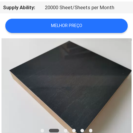
CONTACTE-
Supply Ability:
20000 Sheet/Sheets per Month
NOS
MELHOR PREÇO
NOTÍCIA
ESTOJOS
PEÇA
UMAS
CITAÇÕES
MAPA
DO
SITE